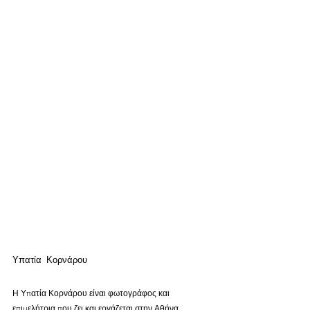
Υπατία Κορνάρου
Η Υπατία Κορνάρου είναι φωτογράφος και 
επιμελήτρια που ζει και εργάζεται στην Αθήνα. 