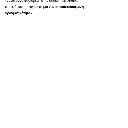
ταυτόχρονα βασισμένη στην ύπαρξη της λήθης, 
στατικά, κινηματογραφεί μια 
«ανακατασκευασμένη 
πραγματικότητα».