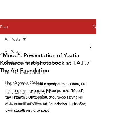
Post
All Posts
All Posts
“Mood”: Presentation of Ypatia
Kornarou first photobook at T.A.F. /
Photographer Interviews
The Art Foundation
The Gallerist Collector
The Creative Gallery
Η φωτογράφος  
Υπατία Κορνάρου
 παρουσιάζει το 
πρώτο της φωτογραφικό βιβλίο με τίτλο 
“Mood”
, 
International Art Press
την 
Τετάρτη 8 Οκτωβρίου
, στον χώρο τέχνης και 
Students Interviews
πολιτισμού 
T.A.F / The Art Foundation
. Η 
είσοδος 
είναι ελεύθερη
 για το κοινό.