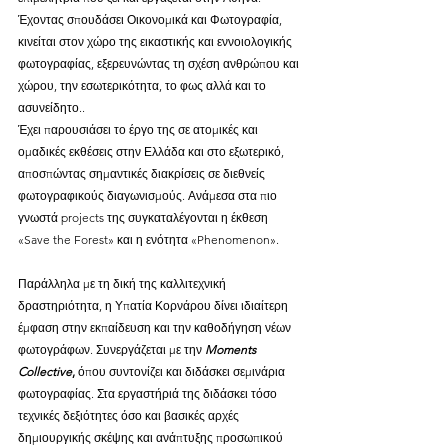
Έχοντας σπουδάσει Οικονομικά και Φωτογραφία, 
κινείται στον χώρο της εικαστικής και εννοιολογικής 
φωτογραφίας, εξερευνώντας τη σχέση ανθρώπου και 
χώρου, την εσωτερικότητα, το φως αλλά και το 
ασυνείδητο..
Έχει παρουσιάσει το έργο της σε ατομικές και 
ομαδικές εκθέσεις στην Ελλάδα και στο εξωτερικό, 
αποσπώντας σημαντικές διακρίσεις σε διεθνείς 
φωτογραφικούς διαγωνισμούς. Ανάμεσα στα πιο 
γνωστά projects της συγκαταλέγονται η έκθεση 
«Save the Forest» και η ενότητα «Phenomenon».
Παράλληλα με τη δική της καλλιτεχνική 
δραστηριότητα, η Υπατία Κορνάρου δίνει ιδιαίτερη 
έμφαση στην εκπαίδευση και την καθοδήγηση νέων 
φωτογράφων. Συνεργάζεται με την 
Moments 
Collective
,
 όπου συντονίζει και διδάσκει σεμινάρια 
φωτογραφίας. Στα εργαστήριά της διδάσκει τόσο 
τεχνικές δεξιότητες όσο και βασικές αρχές 
δημιουργικής σκέψης και ανάπτυξης προσωπικού 